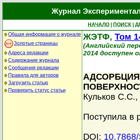
Журнал Экспериментал
НАЧАЛО
|
ПОИСК
|
Д
Общая информация о журнале
ЖЭТФ,
Том 1
Золотые страницы
(Английский перев
2014 доступен on
Адреса редакции
Содержание журнала
Сообщения редакции
АДСОРБЦИЯ
Правила для авторов
Загрузить статью
ПОВЕРХНОСТ
Проверить статус статьи
Кульков С.С.
Поступила в 
DOI:
10.7868