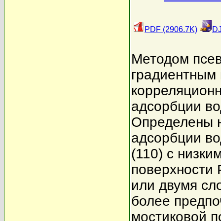
PDF (2906.7K)
DJ
Методом псе
градиентным 
корреляционн
адсорбции во
Определены 
адсорбции во
(110) с низки
поверхности 
или двумя сло
более предпо
мостиковой п