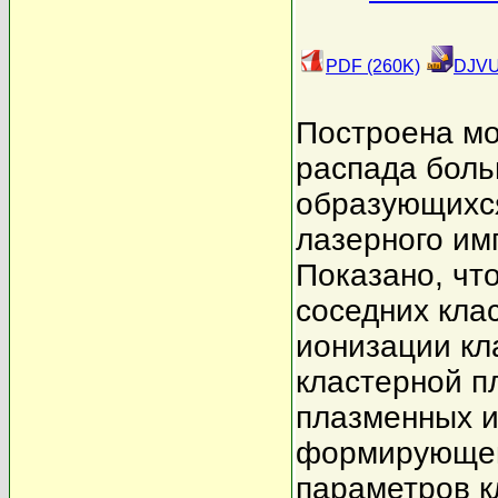
PDF (260K)
DJVU
Построена м
распада боль
образующихся
лазерного им
Показано, чт
соседних кла
ионизации кл
кластерной п
плазменных 
формирующей
параметров к