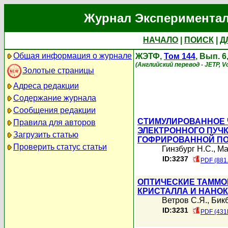
Журнал Экспериментал
НАЧАЛО
|
ПОИСК
|
Д
Общая информация о журнале
ЖЭТФ,
Том 144
, Вып. 6
(Английский перевод - JETP, Vo
Золотые страницы
Адреса редакции
Содержание журнала
Сообщения редакции
СТИМУЛИРОВАННОЕ 
Правила для авторов
ЭЛЕКТРОННОГО ПУЧ
Загрузить статью
ГОФРИРОВАННОЙ ПО
Проверить статус статьи
Гинзбург Н.С.
,
Ма
ID:3237
PDF (881
ОПТИЧЕСКИЕ ТАММО
КРИСТАЛЛА И НАНО
Ветров С.Я.
,
Бикб
ID:3231
PDF (431