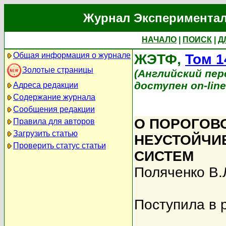
Журнал Экспериментал
НАЧАЛО
|
ПОИСК
|
Д
Общая информация о журнале
ЖЭТФ,
Том 1
Золотые страницы
(Английский перев
доступен on-lin
Адреса редакции
Содержание журнала
Сообщения редакции
О ПОРОГОВ
Правила для авторов
Загрузить статью
НЕУСТОЙЧИ
Проверить статус статьи
СИСТЕМ
Поляченко В.
Поступила в 