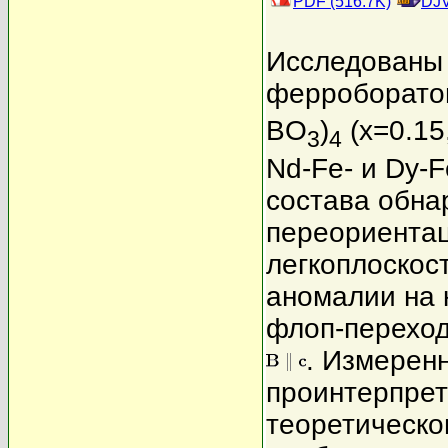
PDF (516.7K)
DJV
Исследованы 
ферроборато
BO
)
(x=0.15
3
4
Nd-Fe- и Dy-
состава обна
переориентац
легкоплоскос
аномалии на 
флоп-переход
. Измерен
проинтерпрет
теоретическо