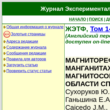
Журнал Экспериментал
НАЧАЛО
|
ПОИСК
|
Д
Общая информация о журнале
ЖЭТФ,
Том 1
Золотые страницы
(Английский перев
доступен on-lin
Адреса редакции
Содержание журнала
Сообщения редакции
МАГНИТОРЕ
Правила для авторов
Загрузить статью
МАНГАНИТА
Проверить статус статьи
МАГНИТОСО
ОБЛАСТИ С
Сухоруков Ю.
Ганьшина Е.А
Caicedo J.M.
,