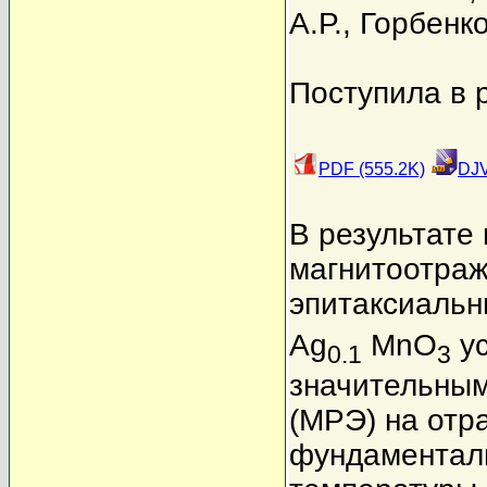
А.Р.
,
Горбенк
Поступила в 
PDF (555.2K)
DJV
В результате
магнитоотраж
эпитаксиальн
Ag
MnO
ус
0.1
3
значительны
(МРЭ) на отр
фундаменталь