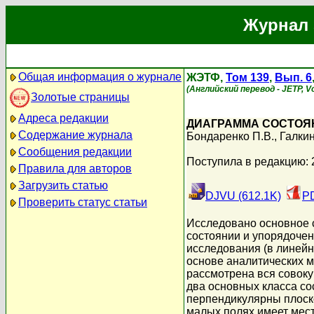
Журнал 
Общая информация о журнале
ЖЭТФ,
Том 139
,
Вып. 6
(Английский перевод - JETP, Vol
Золотые страницы
Адреса редакции
ДИАГРАММА СОСТОЯ
Содержание журнала
Бондаренко П.В.
,
Галки
Сообщения редакции
Поступила в редакцию: 
Правила для авторов
Загрузить статью
DJVU (612.1K)
PD
Проверить статус статьи
Исследовано основное 
состоянии и упорядочен
исследования (в линейн
основе аналитических м
рассмотрена вся совоку
два основных класса с
перпендикулярны плоско
малых полях имеет мес