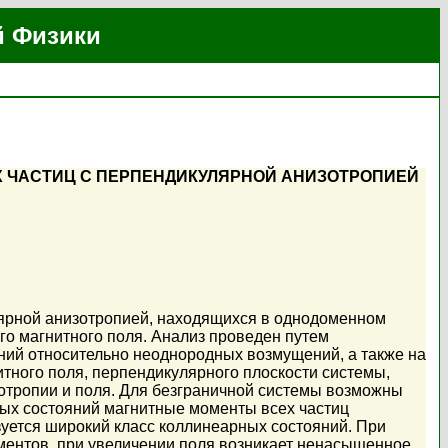
й Физики
 ЧАСТИЦ С ПЕРПЕНДИКУЛЯРНОЙ АНИЗОТРОПИЕЙ
ярной анизотропией, находящихся в однодоменном
го магнитного поля. Анализ проведен путем
ний относительно неоднородных возмущений, а также на
тного поля, перпендикулярного плоскости системы,
зотропии и поля. Для безграничной системы возможны
ных состояний магнитные моменты всех частиц
уется широкий класс коллинеарных состояний. При
ентов, при увеличении поля возникает ненасыщенное