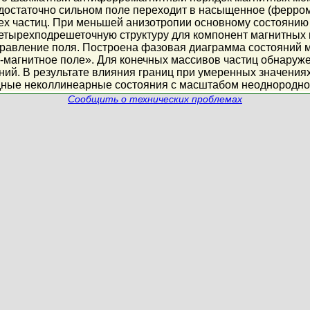
 достаточно сильном поле переходит в насыщенное (ферро
ех частиц. При меньшей анизотропии основному состоянию
тырехподрешеточную структуру для компонент магнитных 
правление поля. Построена фазовая диаграмма состояний м
-магнитное поле». Для конечных массивов частиц обнаруже
ий. В результате влияния границ при умеренных значениях
ные неколлинеарные состояния с масштабом неоднороднос
Сообщить о технических проблемах