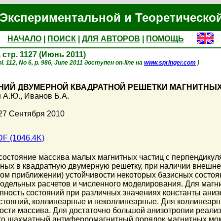
Экспериментальной и Теоретическо
НАЧАЛО
|
ПОИСК
|
ДЛЯ АВТОРОВ
|
ПОМОЩЬ
, стр. 1127 (Июнь 2011)
. 112, No 6, p. 986, June 2011 доступен on-line на
www.springer.com
)
НИЙ ДВУМЕРНОЙ КВАДРАТНОЙ РЕШЕТКИ МАГНИТНЫХ
н А.Ю.
,
Иванов Б.А.
27 Сентября 2010
F (1046.4K)
состояние массива малых магнитных частиц с перпендикул
ных в квадратную двумерную решетку, при наличии внешне
ом приближении) устойчивости некоторых базисных состоя
одельных расчетов и численного моделирования. Для магни
пность состояний при различных значениях константы ани
остояний, коллинеарные и неколлинеарные. Для коллинеар
сти массива. Для достаточно большой анизотропии реализ
то шахматный антиферромагнитный порядок магнитных мом