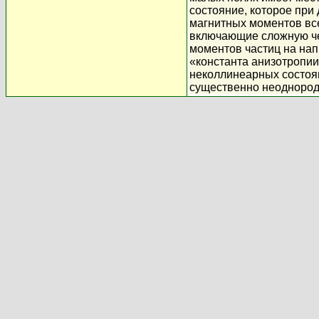
состояние, которое при
магнитных моментов вс
включающие сложную че
моментов частиц на на
«константа анизотропии
неколлинеарных состоян
существенно неоднород