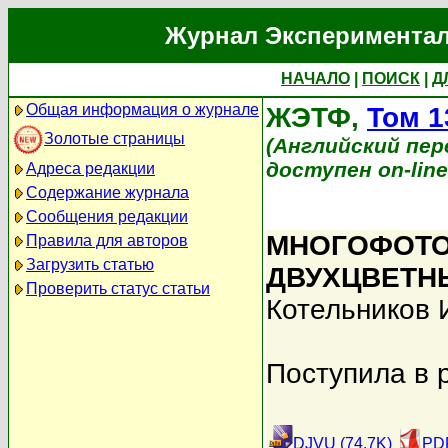
Журнал Экспериментал
НАЧАЛО
|
ПОИСК
|
Д
Общая информация о журнале
ЖЭТФ,
Том 1
Золотые страницы
(Английский перев
доступен on-lin
Адреса редакции
Содержание журнала
Сообщения редакции
МНОГОФОТО
Правила для авторов
Загрузить статью
ДВУХЦВЕТН
Проверить статус статьи
Котельников 
Поступила в 
DJVU (74.7K)
PDF