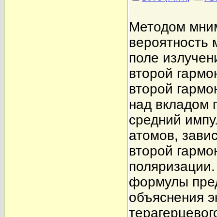
Методом мним
вероятность 
поле излучен
второй гармо
второй гармо
над вкладом 
средний импу
атомов, зави
второй гармо
поляризации.
формулы пред
объяснения э
терагерцевог