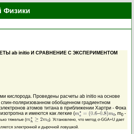
й Физики
ТЫ ab initio И СРАВНЕНИЕ С ЭКСПЕРИМЕНТОМ
ми кислорода. Проведены расчеты ab initio на основе
 в спин-поляризованном обобщенном градиентном
лектронов атомов титана в приближении Хартри - Фока
зотропна и имеются как легкие (
, m
-
0
лько тяжелые (
). Установлено, что метод σ-GGA+U дает
вляется электронной и дырочной ловушкой.