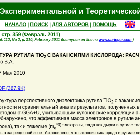
Экспериментальной и Теоретическо
НАЧАЛО
|
ПОИСК
|
ДЛЯ АВТОРОВ
|
ПОМОЩЬ
, стр. 359 (Февраль 2011)
. 112, No 2, p. 310, February 2011 доступен on-line на
www.springer.com
)
УРА РУТИЛА TiO
С ВАКАНСИЯМИ КИСЛОРОДА: РАСЧЕ
2
о В.А.
7 Мая 2010
F (367.9K)
руктура перспективного диэлектрика рутила TiO
с вакансия
2
отности и сравнительный анализ результатов, полученных
етодом σ-GGA+U, учитывающим кулоновские корреляции d-э
бнаружено, что эффективная масса электронов в рутиле ани
*0) электроны, тогда как дырки в рутиле то
она), так и тяжелые (m
e
ь в запрещенной зоне. Установлено, что вакансия кислорода в рутиле я