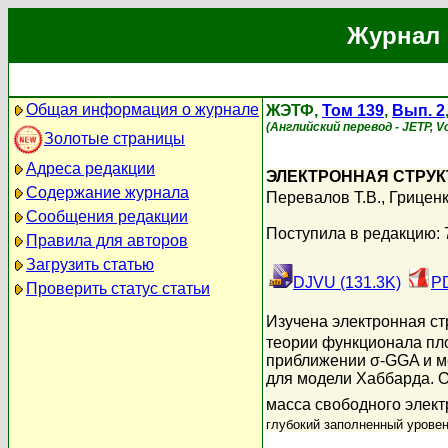
Журнал 
Общая информация о журнале
ЖЭТФ,
Том 139
,
Вып. 2
(Английский перевод - JETP, Vol
Золотые страницы
Адреса редакции
ЭЛЕКТРОННАЯ СТРУКТ
Содержание журнала
Перевалов Т.В.
,
Гриценк
Сообщения редакции
Поступила в редакцию: 
Правила для авторов
Загрузить статью
DJVU (131.3K)
PD
Проверить статус статьи
Изучена электронная ст
теории функционала пл
приближении σ-GGA и м
для модели Хаббарда. О
масса свободного электр
глубокий заполненный уровен