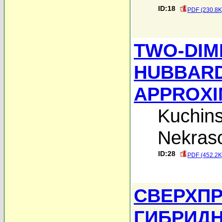
ID:18
PDF (230.8K
TWO-DIM
HUBBARD
APPROXI
Kuchins
Nekraso
ID:28
PDF (452.2K
СВЕРХП
ГИБРИДН