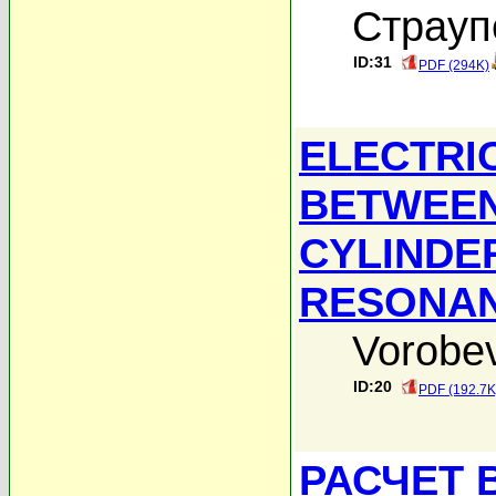
Страуп
ID:31
PDF (294K)
ELECTRI
BETWEEN
CYLINDE
RESONA
Vorobev
ID:20
PDF (192.7K
РАСЧЕТ