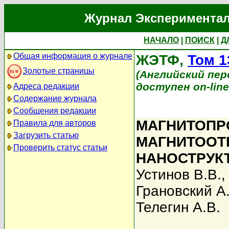
Журнал Экспериментал
НАЧАЛО
|
ПОИСК
|
Д
Общая информация о журнале
ЖЭТФ,
Том 1
Золотые страницы
(Английский перев
доступен on-lin
Адреса редакции
Содержание журнала
Сообщения редакции
МАГНИТОПР
Правила для авторов
Загрузить статью
МАГНИТООТ
Проверить статус статьи
НАНОСТРУКТ
Устинов В.В.
Грановский А.
Телегин А.В.