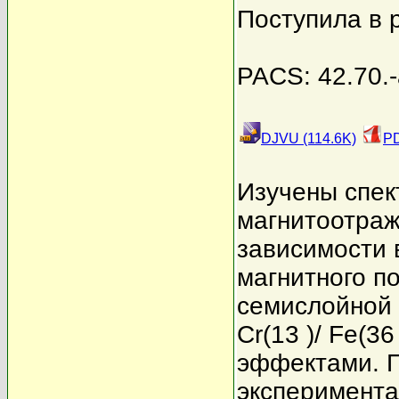
Поступила в 
PACS: 42.70.-
DJVU (114.6K)
PD
Изучены спек
магнитоотраж
зависимости 
магнитного п
семислойной пл
Cr(13 )/ Fe(3
эффектами. 
эксперимента