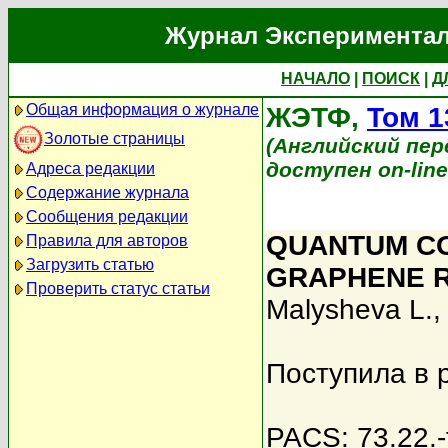
Журнал Экспериментал
НАЧАЛО
|
ПОИСК
|
Д
Общая информация о журнале
ЖЭТФ,
Том 1
Золотые страницы
(Английский перев
доступен on-lin
Адреса редакции
Содержание журнала
Сообщения редакции
QUANTUM CO
Правила для авторов
Загрузить статью
GRAPHENE R
Проверить статус статьи
Malysheva L.
Поступила в 
PACS: 73.22.-