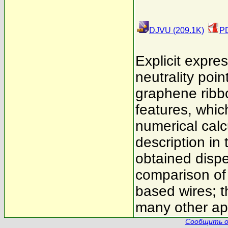
DJVU (209.1K)
PD
Explicit expre
neutrality poi
graphene ribb
features, whic
numerical calc
description in
obtained dispe
comparison of
based wires; th
many other app
Сообщить о