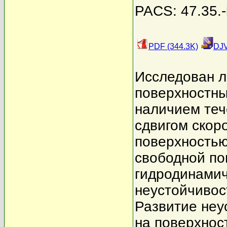
PACS: 47.35.-i
PDF (344.3K)
DJV
Исследован л
поверхностны
наличием теч
сдвигом скор
поверхностью
свободной по
гидродинамич
неустойчивос
Развитие неу
на поверхнос