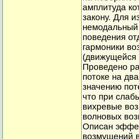
амплитуда ко
закону. Для 
немодальный 
поведения от
гармоники во
(движущейся 
Проведено ра
потоке на дв
значению пот
что при слаб
вихревые воз
волновых воз
Описан эффе
возмущений в