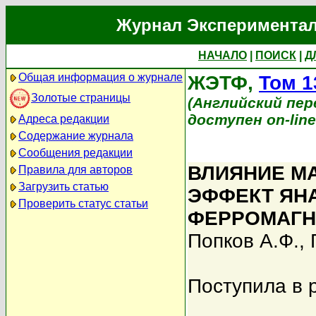
Журнал Экспериментал
НАЧАЛО
|
ПОИСК
|
Д
Общая информация о журнале
ЖЭТФ,
Том 1
Золотые страницы
(Английский перев
доступен on-lin
Адреса редакции
Содержание журнала
Сообщения редакции
ВЛИЯНИЕ М
Правила для авторов
Загрузить статью
ЭФФЕКТ ЯНА
Проверить статус статьи
ФЕРРОМАГН
Попков А.Ф.
,
Поступила в 