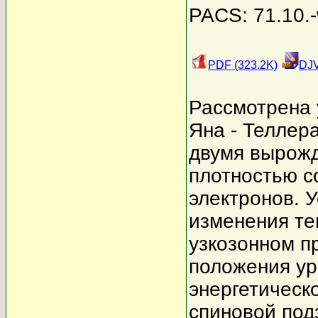
PACS: 71.10.-
PDF (323.2K)
DJV
Рассмотрена 
Яна - Теллер
двумя вырожд
плотностью с
электронов. 
изменения те
узкозонном п
положения ур
энергетическ
спиновой под