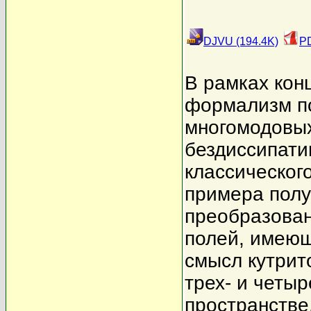
DJVU (194.4K)
PD
В рамках кон
формализм п
многомодовых
бездиссипати
классического
примера полу
преобразован
полей, имею
смысл кутрито
трех- и четы
пространстве