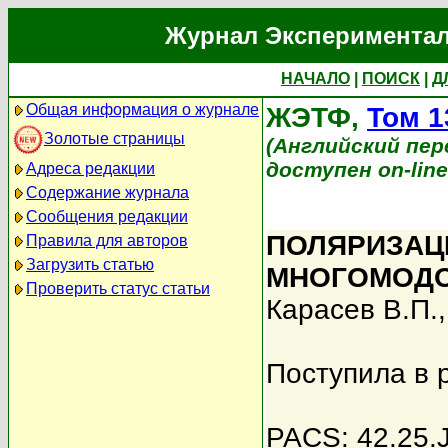
Журнал Экспериментал
НАЧАЛО
|
ПОИСК
|
Д
Общая информация о журнале
ЖЭТФ,
Том 1
Золотые страницы
(Английский перев
доступен on-lin
Адреса редакции
Содержание журнала
Сообщения редакции
ПОЛЯРИЗАЦ
Правила для авторов
Загрузить статью
МНОГОМОДО
Проверить статус статьи
Карасев В.П.
Поступила в 
PACS: 42.25.J