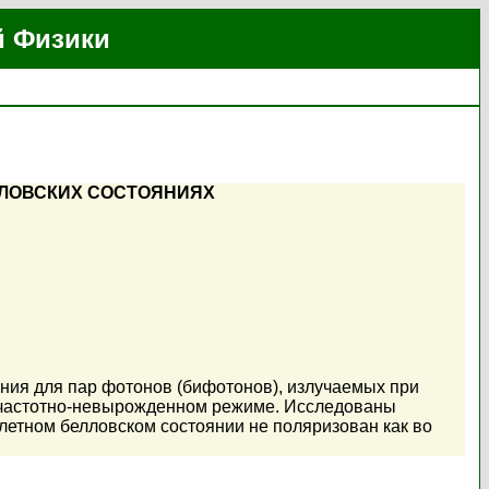
й Физики
ЛЛОВСКИХ СОСТОЯНИЯХ
ния для пар фотонов (бифотонов), излучаемых при
 частотно-невырожденном режиме. Исследованы
глетном белловском состоянии не поляризован как во