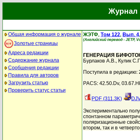
Журнал 
Общая информация о журнале
ЖЭТФ,
Том 122
,
Вып. 4
(Английский перевод - JETP, Vol
Золотые страницы
Адреса редакции
ГЕНЕРАЦИЯ БИФОТО
Содержание журнала
Бурлаков А.В.
,
Кулик С.
Сообщения редакции
Поступила в редакцию: 
Правила для авторов
Загрузить статью
PACS: 42.50.Dv, 03.67.H
Проверить статус статьи
PDF (311.3K)
DJV
Экспериментально полу
спонтанном параметрич
поляризационные свойст
втором, так и в четверт