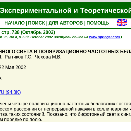
Экспериментальной и Теоретическо
НАЧАЛО
|
ПОИСК
|
ДЛЯ АВТОРОВ
|
ПОМОЩЬ
, стр. 738 (Октябрь 2002)
. 95, No 4, p. 639, October 2002 доступен on-line на
www.springer.com
)
ННОГО СВЕТА В ПОЛЯРИЗАЦИОННО-ЧАСТОТНЫХ БЕ
П.
,
Рытиков Г.О.
,
Чехова М.В.
22 Мая 2002
k
U (94.3K)
чены четыре поляризационно-частотных белловских состоя
еском рассеянии от непрерывной накачки в коллинеарном
ва таких состояний. Показано, что бифотонный свет в син
ом порядке по полю.