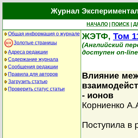
Журнал Экспериментал
НАЧАЛО
|
ПОИСК
|
Д
Общая информация о журнале
ЖЭТФ,
Том 1
Золотые страницы
(Английский перев
доступен on-lin
Адреса редакции
Содержание журнала
Сообщения редакции
Влияние ме
Правила для авторов
Загрузить статью
взаимодейст
Проверить статус статьи
- ионов
Корниенко А.
Поступила в 