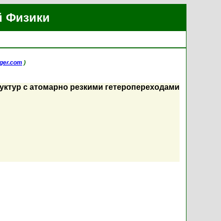
й Физики
ger.com
)
ктур с атомарно резкими гетеропереходами