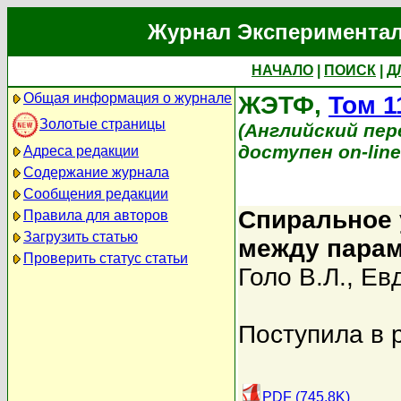
Журнал Экспериментал
НАЧАЛО
|
ПОИСК
|
Д
Общая информация о журнале
ЖЭТФ,
Том 1
Золотые страницы
(Английский перев
доступен on-lin
Адреса редакции
Содержание журнала
Сообщения редакции
Спиральное 
Правила для авторов
Загрузить статью
между парам
Проверить статус статьи
Голо В.Л.
,
Ев
Поступила в 
PDF (745.8K)