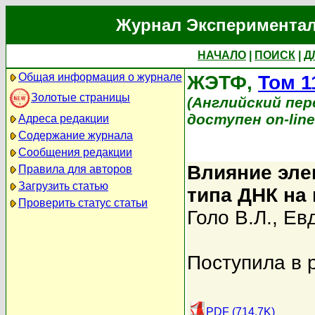
Журнал Экспериментал
НАЧАЛО
|
ПОИСК
|
Д
Общая информация о журнале
ЖЭТФ,
Том 1
Золотые страницы
(Английский перев
доступен on-lin
Адреса редакции
Содержание журнала
Сообщения редакции
Влияние эле
Правила для авторов
Загрузить статью
типа ДНК на
Проверить статус статьи
Голо В.Л.
,
Ев
Поступила в 
PDF (714.7K)