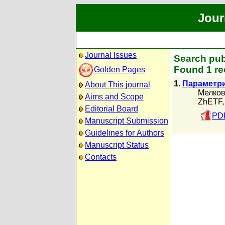
Jour
Journal Issues
Search pub
Found 1 re
Golden Pages
1.
Параметри
About This journal
Мелков
Aims and Scope
ZhETF,
Editorial Board
PDF
Manuscript Submission
Guidelines for Authors
Manuscript Status
Contacts