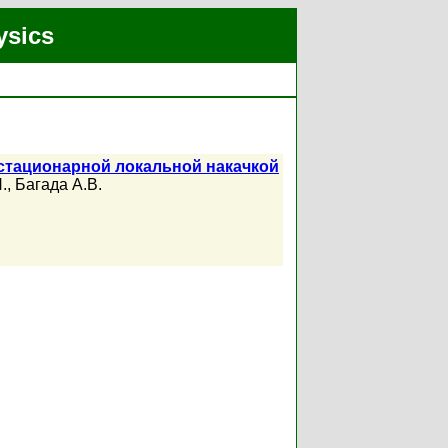
ysics
стационарной локальной накачкой
.
,
Багада А.В.