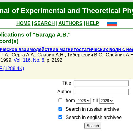
nal of Experimental and Theoretical Ph
HOME
|
SEARCH
|
AUTHORS
|
HELP
lications of "Багада А.В."
cord(s)
ческое взаимодействие магнитостатических волн с не
 Г.А.
,
Серга А.А.
,
Славин А.Н.
,
Тиберкевич В.С.
,
Олейник А.Н
 1999,
Vol. 116
,
No. 6
, p. 2192
 (1288.4K)
Title
Author
from
till
Search in russian archive
Search in english archiveе