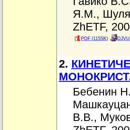
Гавико В.С
Я.М.
,
Шуля
ZhETF, 20
PDF (1155K)
DJVU 
2.
КИНЕТИЧЕ
МОНОКРИСТ
Бебенин Н.
Машкауцан
В.В.
,
Муков
ZhETF, 20