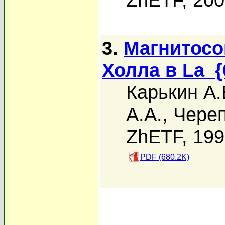
3.
Магнитосо
Холла в La_{
Карькин А.
А.А.
,
Череп
ZhETF, 19
PDF (680.2K)