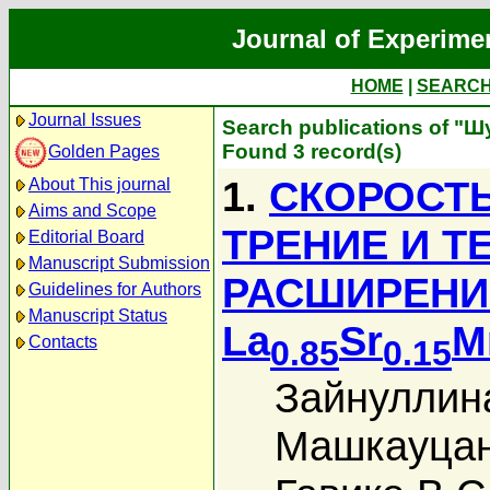
Journal of Experime
HOME
|
SEARC
Journal Issues
Search publications of "Ш
Found 3 record(s)
Golden Pages
1.
СКОРОСТЬ
About This journal
Aims and Scope
ТРЕНИЕ И Т
Editorial Board
Manuscript Submission
РАСШИРЕНИ
Guidelines for Authors
Manuscript Status
La
Sr
M
Contacts
0.85
0.15
Зайнуллина
Машкауцан