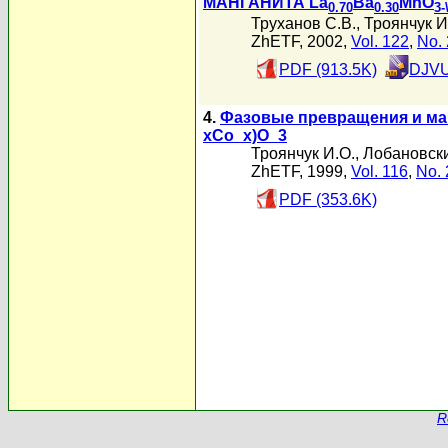
МАНГАНИТА La
Ba
MnO
0.70
0.30
3
Труханов С.В.
,
Троянчук И
ZhETF, 2002,
Vol. 122
,
No. 
PDF (913.5K)
DJVU
4.
Фазовые превращения и маг
xCo_x)O_3
Троянчук И.О.
,
Лобановски
ZhETF, 1999,
Vol. 116
,
No. 
PDF (353.6K)
R