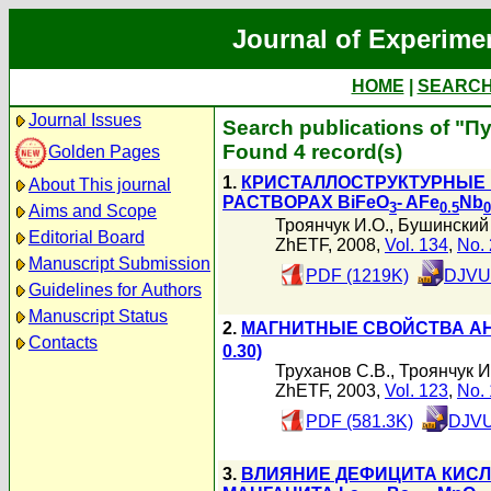
Journal of Experime
HOME
|
SEARC
Journal Issues
Search publications of "П
Found 4 record(s)
Golden Pages
1.
КРИСТАЛЛОСТРУКТУРНЫЕ
About This journal
РАСТВОРАХ BiFeO
- AFe
Nb
3
0.5
0
Aims and Scope
Троянчук И.О.
,
Бушинский 
Editorial Board
ZhETF, 2008,
Vol. 134
,
No. 
Manuscript Submission
PDF (1219K)
DJVU 
Guidelines for Authors
Manuscript Status
2.
МАГНИТНЫЕ СВОЙСТВА А
Contacts
0.30)
Труханов С.В.
,
Троянчук И
ZhETF, 2003,
Vol. 123
,
No. 
PDF (581.3K)
DJVU
3.
ВЛИЯНИЕ ДЕФИЦИТА КИСЛ