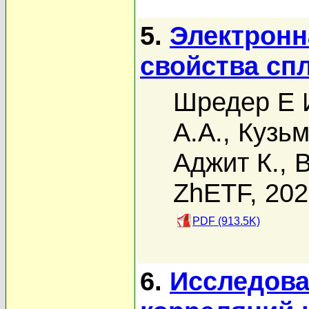
5.
Электронн
свойства сп
Шредер Е 
A.A.
,
Кузьм
Аджит К.
,
В
ZhETF, 20
PDF (913.5K)
6.
Исследова