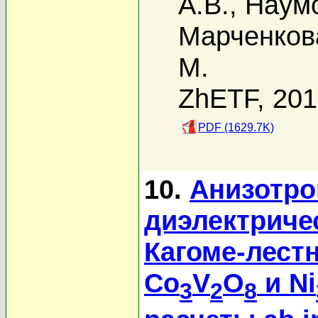
А.В.
,
Наумо
Марченков
M.
ZhETF, 20
PDF (1629.7K)
10.
Анизотро
диэлектриче
Кагоме-лест
Co
V
O
и Ni
3
2
8