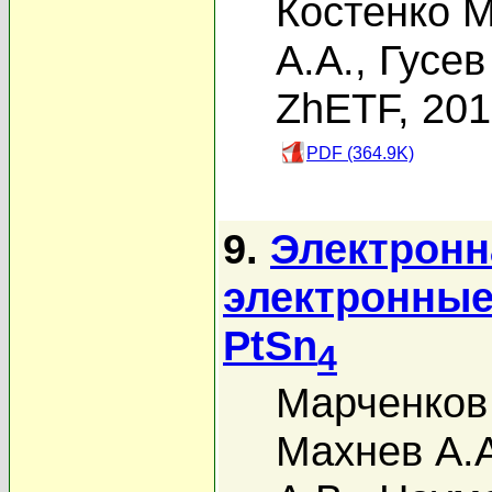
Костенко М
А.А.
,
Гусев
ZhETF, 20
PDF (364.9K)
9.
Электронн
электронные
PtSn
4
Марченков
Махнев А.