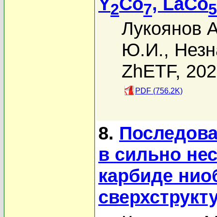
Y
Co
, LaCo
2
7
5
Лукоянов А
Ю.И.
,
Незн
ZhETF, 20
PDF (756.2K)
8.
Последова
в сильно не
карбиде нио
сверхструкт