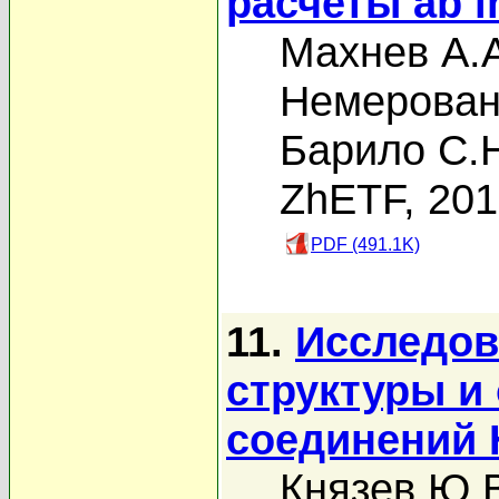
расчеты ab in
Махнев А.
Немерован
Барило С.
ZhETF, 20
PDF (491.1K)
11.
Исследов
структуры и
соединений 
Князев Ю.