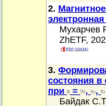
2.
Магнитное
электронная
Мухарчев Р
ZhETF, 20
PDF (1041K)
3.
Формирова
состояния в
при
=
,
,
Байдак С.Т