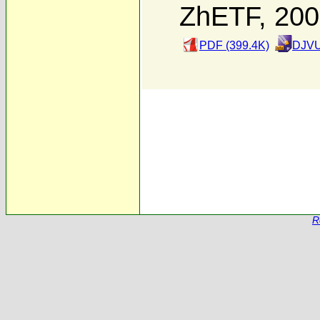
ZhETF, 20
PDF (399.4K)
DJVU
R