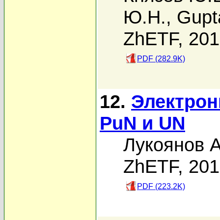
Ю.Н.
,
Gupt
ZhETF, 20
PDF (282.9K)
12.
Электрон
PuN и UN
Лукоянов А
ZhETF, 20
PDF (223.2K)