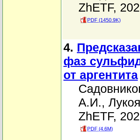
ZhETF, 20
PDF (1450.9K)
4.
Предсказа
фаз сульфид
от аргентита
Садовнико
А.И.
,
Лукоя
ZhETF, 20
PDF (4.6M)