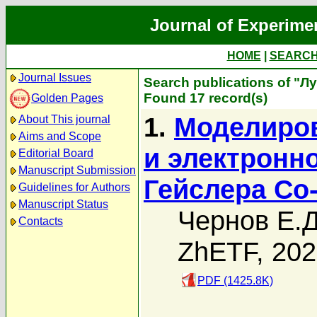
Journal of Experime
HOME
|
SEARC
Journal Issues
Search publications of "Л
Found 17 record(s)
Golden Pages
1.
Моделиров
About This journal
Aims and Scope
и электронн
Editorial Board
Manuscript Submission
Гейслера Co
Guidelines for Authors
Manuscript Status
Чернов Е.Д
Contacts
ZhETF, 20
PDF (1425.8K)