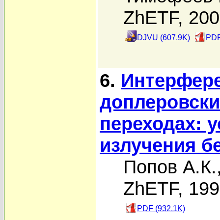
ZhETF, 20
DJVU (607.9K)
PDF
6.
Интерфере
доплеровски
переходах: 
излучения б
Попов А.К.
ZhETF, 19
PDF (932.1K)