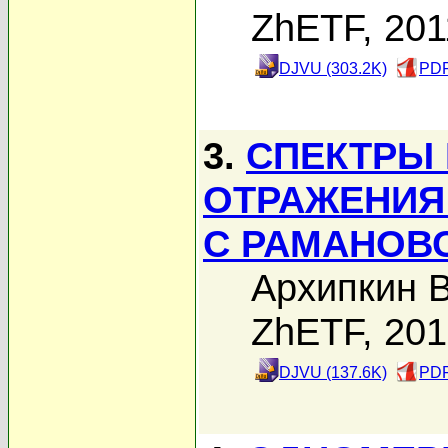
ZhETF, 201
DJVU (303.2K)
PDF
3.
СПЕКТРЫ 
ОТРАЖЕНИЯ
С РАМАНОВ
Архипкин В
ZhETF, 20
DJVU (137.6K)
PDF