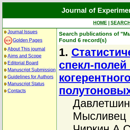
Journal of Experime
HOME
|
SEARC
Journal Issues
Search publications of "
Found 6 record(s)
Golden Pages
1.
Статистич
About This journal
Aims and Scope
спекл-полей
Editorial Board
Manuscript Submission
когерентного
Guidelines for Authors
Manuscript Status
полутоновых
Contacts
Давлетшин
Мысливец 
Чиркин А.С