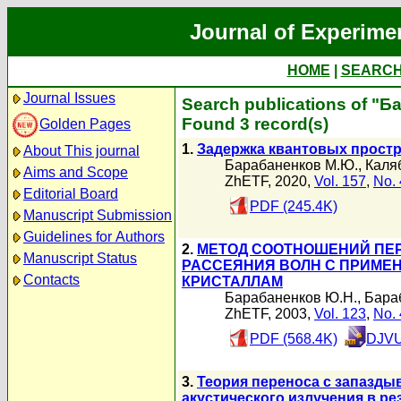
Journal of Experime
HOME
|
SEARC
Journal Issues
Search publications of "
Found 3 record(s)
Golden Pages
1.
Задержка квантовых прост
About This journal
Барабаненков М.Ю.
,
Каля
Aims and Scope
ZhETF, 2020,
Vol. 157
,
No. 
Editorial Board
PDF (245.4K)
Manuscript Submission
Guidelines for Authors
2.
МЕТОД СООТНОШЕНИЙ ПЕР
Manuscript Status
РАССЕЯНИЯ ВОЛН С ПРИМЕ
Contacts
КРИСТАЛЛАМ
Барабаненков Ю.Н.
,
Бара
ZhETF, 2003,
Vol. 123
,
No. 
PDF (568.4K)
DJVU
3.
Теория переноса с запазды
акустического излучения в р