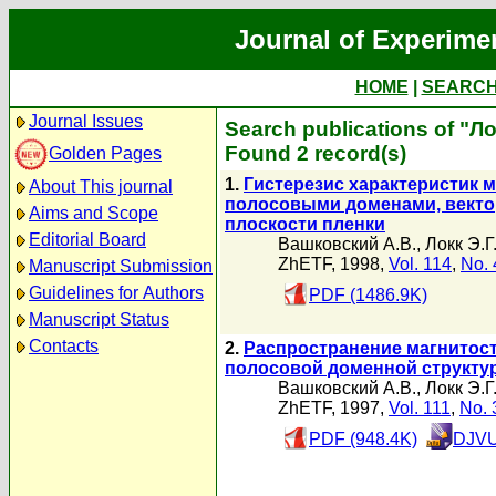
Journal of Experime
HOME
|
SEARC
Journal Issues
Search publications of "Ло
Found 2 record(s)
Golden Pages
1.
Гистерезис характеристик 
About This journal
полосовыми доменами, векто
Aims and Scope
плоскости пленки
Editorial Board
Вашковский А.В.
,
Локк Э.Г
ZhETF, 1998,
Vol. 114
,
No. 
Manuscript Submission
Guidelines for Authors
PDF (1486.9K)
Manuscript Status
Contacts
2.
Распространение магнитос
полосовой доменной структу
Вашковский А.В.
,
Локк Э.Г
ZhETF, 1997,
Vol. 111
,
No. 
PDF (948.4K)
DJVU