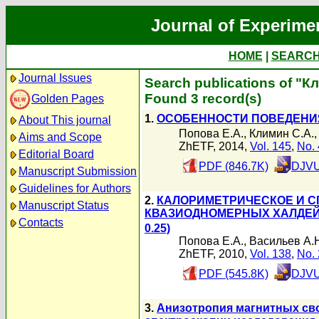
Journal of Experime
HOME
|
SEARC
Journal Issues
Search publications of "К
Found 3 record(s)
Golden Pages
1.
ОСОБЕННОСТИ ПОВЕДЕНИ
About This journal
Попова Е.А.
,
Климин С.А.
Aims and Scope
ZhETF, 2014,
Vol. 145
,
No. 
Editorial Board
PDF (846.7K)
DJVU
Manuscript Submission
Guidelines for Authors
2.
КАЛОРИМЕТРИЧЕСКОЕ И 
Manuscript Status
КВАЗИОДНОМЕРНЫХ ХАЛДЕЙ
Contacts
0.25)
Попова Е.А.
,
Васильев А.
ZhETF, 2010,
Vol. 138
,
No. 
PDF (545.8K)
DJVU
3.
Анизотропия магнитных св