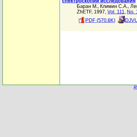
спектроскопии исследования
Баран М.
,
Климин С.А.
,
Ле
ZhETF, 1997,
Vol. 111
,
No. 
PDF (570.6K)
DJVU
R