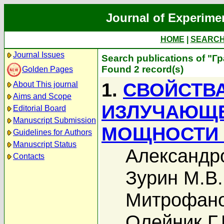
Journal of Experime
HOME
|
SEARC
Journal Issues
Search publications of "Г
Found 2 record(s)
Golden Pages
1.
СВОЙСТВ
About This journal
Aims and Scope
ИЗЛУЧАЮЩЕ
Editorial Board
Manuscript Submission
МОЩНОСТИ 
Guidelines for Authors
Manuscript Status
Александро
Contacts
Зурин М.В.
Митрофано
Олейник Г.