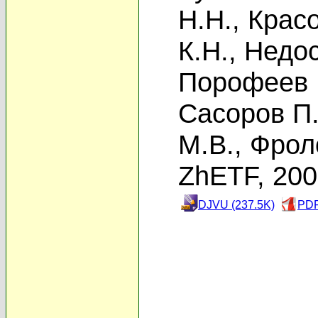
Н.Н.
,
Красо
К.Н.
,
Недос
Порофеев 
Сасоров П.
М.В.
,
Фрол
ZhETF, 20
DJVU (237.5K)
PDF