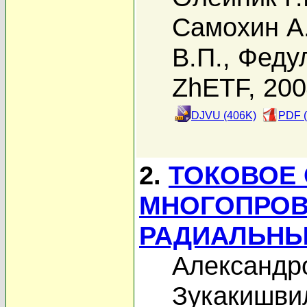
Самохин А
В.П.
,
Федул
ZhETF, 20
DJVU (406K)
PDF (
2.
ТОКОВОЕ
МНОГОПРОВ
РАДИАЛЬНЫ
Александро
Зукакишвил