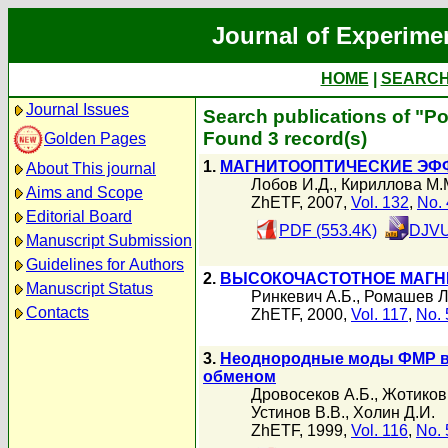
Journal of Experime
HOME
|
SEARC
Journal Issues
Search publications of "Р
Found 3 record(s)
Golden Pages
1.
МАГНИТООПТИЧЕСКИЕ ЭФ
About This journal
Лобов И.Д.
,
Кириллова М.
Aims and Scope
ZhETF, 2007,
Vol. 132
,
No. 
Editorial Board
PDF (553.4K)
DJVU
Manuscript Submission
Guidelines for Authors
2.
ВЫСОКОЧАСТОТНОЕ МАГНИ
Manuscript Status
Ринкевич А.Б.
,
Ромашев Л
Contacts
ZhETF, 2000,
Vol. 117
,
No. 
3.
Неоднородные моды ФМР в 
обменом
Дровосеков А.Б.
,
Жотиков
Устинов В.В.
,
Холин Д.И.
ZhETF, 1999,
Vol. 116
,
No. 