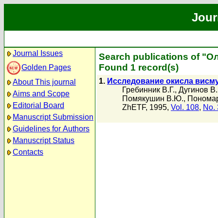
Jour
Journal Issues
Search publications of "О
Found 1 record(s)
Golden Pages
1.
Исследование окисла висм
About This journal
Гребинник В.Г.
,
Дугинов В.
Aims and Scope
Помякушин В.Ю.
,
Пономар
Editorial Board
ZhETF, 1995,
Vol. 108
,
No. 
Manuscript Submission
Guidelines for Authors
Manuscript Status
Contacts