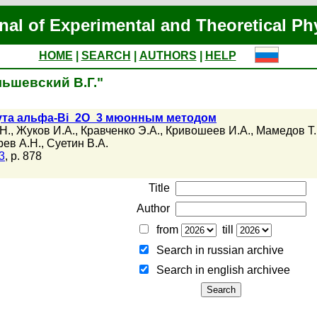
nal of Experimental and Theoretical Ph
HOME
|
SEARCH
|
AUTHORS
|
HELP
льшевский В.Г."
ута альфа-Bi_2O_3 мюонным методом
Н.
,
Жуков И.А.
,
Кравченко Э.А.
,
Кривошеев И.А.
,
Мамедов Т.
ев А.Н.
,
Суетин В.А.
3
, p. 878
Title
Author
from
till
Search in russian archive
Search in english archiveе