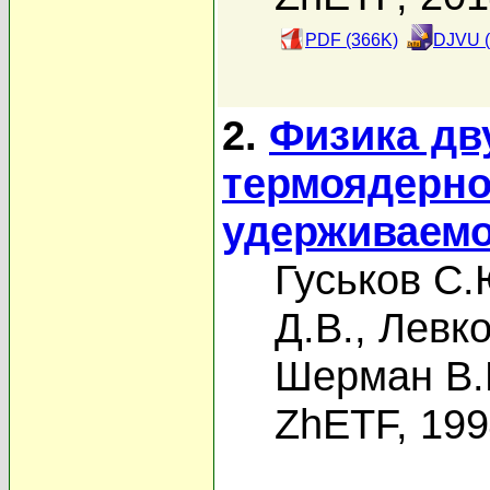
PDF (366K)
DJVU (
2.
Физика дв
термоядерно
удерживаемо
Гуськов С.
Д.В.
,
Левко
Шерман В.
ZhETF, 19