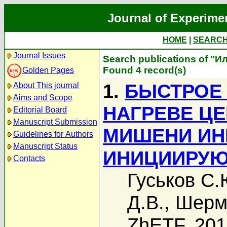
Journal of Experime
HOME
|
SEARC
Journal Issues
Search publications of "И
Found 4 record(s)
Golden Pages
1.
БЫСТРОЕ
About This journal
Aims and Scope
НАГРЕВЕ Ц
Editorial Board
Manuscript Submission
МИШЕНИ ИН
Guidelines for Authors
Manuscript Status
ИНИЦИИРУЮ
Contacts
Гуськов С.
Д.В.
,
Шерм
ZhETF, 20