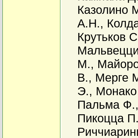
Казолино 
А.Н.
,
Колд
Крутьков С
Мальвецци
М.
,
Майоро
В.
,
Мерге 
Э.
,
Монако
Пальма Ф.
Пикоцца П
Риччиарин