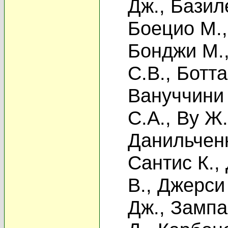
Дж.
,
Базиле
Боецио М.
Бонджи М.
С.В.
,
Ботта
Вануччини 
С.А.
,
Ву Ж.
Данильченк
Сантис К.
,
В.
,
Джерси
Дж.
,
Зампа