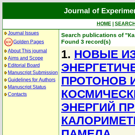
Journal of Experime
HOME
|
SEARC
Journal Issues
Search publications of "К
Found 3 record(s)
Golden Pages
1.
НОВЫЕ И
About This journal
Aims and Scope
ЭНЕРГЕТИЧ
Editorial Board
Manuscript Submission
ПРОТОНОВ И
Guidelines for Authors
Manuscript Status
КОСМИЧЕСК
Contacts
ЭНЕРГИЙ П
КАЛОРИМЕТ
ПАМЕЛА