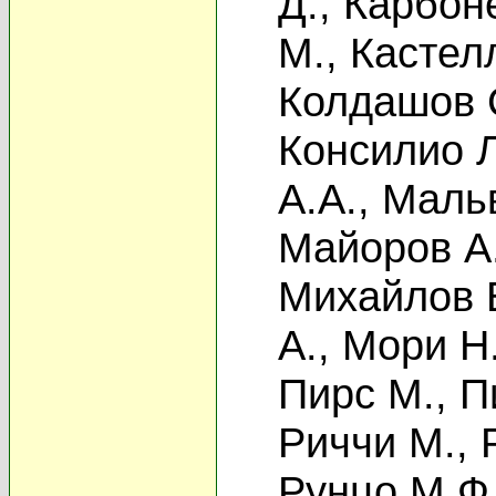
Д.
,
Карбоне
М.
,
Кастел
Колдашов 
Консилио Л
А.А.
,
Маль
Майоров А.
Михайлов 
А.
,
Мори Н
Пирс М.
,
П
Риччи М.
,
Рунцо М.Ф