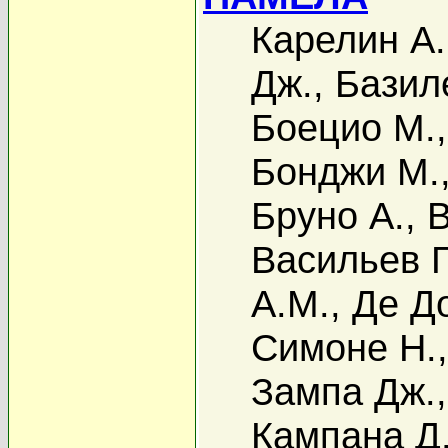
Карелин А.
Дж.
,
Базиле
Боецио М.
Бонджи М.
Бруно А.
,
В
Васильев Г
А.М.
,
Де До
Симоне Н.
Зампа Дж.
Кампана Д