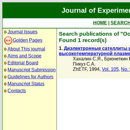
Journal of Experime
HOME
|
SEARC
Journal Issues
Search publications of "О
Found 1 record(s)
Golden Pages
1.
Диэлектронные сателлиты 
About This journal
высокотемпературной плазм
Aims and Scope
Хахалин С.Я.
,
Брюнеткин 
Editorial Board
Пикуз С.А.
ZhETF, 1994,
Vol. 105
,
No. 
Manuscript Submission
Guidelines for Authors
Manuscript Status
Contacts