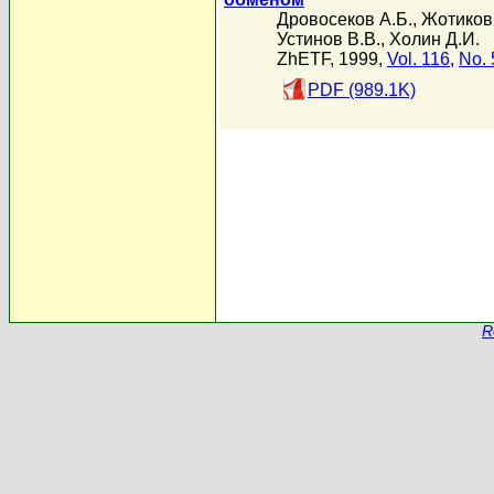
Дровосеков А.Б.
,
Жотиков
Устинов В.В.
,
Холин Д.И.
ZhETF, 1999,
Vol. 116
,
No. 
PDF (989.1K)
R