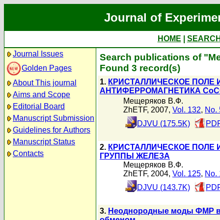
Journal of Experime
HOME
|
SEARC
Journal Issues
Search publications of "
Found 3 record(s)
Golden Pages
1.
КРИСТАЛЛИЧЕСКОЕ ПОЛЕ
About This journal
АНТИФЕРРОМАГНЕТИКА CoC
Aims and Scope
Мещеряков В.Ф.
Editorial Board
ZhETF, 2007,
Vol. 132
,
No. 
Manuscript Submission
DJVU (175.5K)
PDF
Guidelines for Authors
Manuscript Status
2.
КРИСТАЛЛИЧЕСКОЕ ПОЛЕ 
Contacts
ГРУППЫ ЖЕЛЕЗА
Мещеряков В.Ф.
ZhETF, 2004,
Vol. 125
,
No. 
DJVU (143.7K)
PDF
3.
Неоднородные моды ФМР в 
обменом