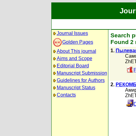
Jour
Journal Issues
Search p
Found 2 
Golden Pages
1.
Пылевая
About This journal
Само
Aims and Scope
ZhET
Editorial Board
P
Manuscript Submission
Guidelines for Authors
2.
РЕКОМБ
Manuscript Status
Амир
Contacts
ZhET
D