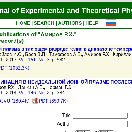
nal of Experimental and Theoretical Ph
HOME
|
SEARCH
|
AUTHORS
|
HELP
ublications of "Амиров Р.Х."
record(s)
 плазма в тлеющем разряде гелия в диапазоне темпера
йлов И.С.
,
Баев В.П.
,
Тимофеев А.В.
,
Амиров Р.Х.
,
Кириллин
F, 2017,
Vol. 151
,
No. 3
, p. 582
DF (1052.3K)
ИНАЦИЯ В НЕИДЕАЛЬНОЙ ИОННОЙ ПЛАЗМЕ ПОСЛЕС
ов Р.Х.
,
Ланкин А.В.
,
Норман Г.Э.
F, 2014,
Vol. 146
,
No. 2
, p. 384
JVU (180.4K)
PDF (359.7K)
Title
Author