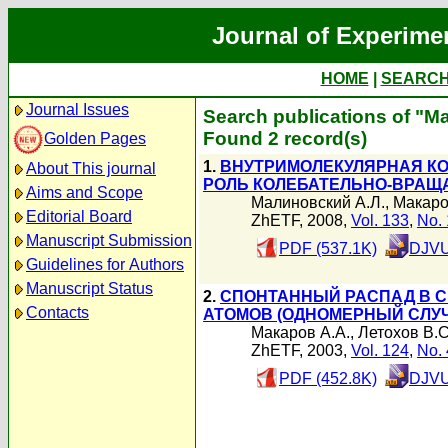
Journal of Experime
HOME
|
SEARC
Journal Issues
Search publications of "М
Found 2 record(s)
Golden Pages
1.
ВНУТРИМОЛЕКУЛЯРНАЯ КО
About This journal
РОЛЬ КОЛЕБАТЕЛЬНО-ВРАЩ
Aims and Scope
Малиновский А.Л.
,
Макаро
Editorial Board
ZhETF, 2008,
Vol. 133
,
No. 
Manuscript Submission
PDF (537.1K)
DJVU
Guidelines for Authors
Manuscript Status
2.
СПОНТАННЫЙ РАСПАД В С
Contacts
АТОМОВ (ОДНОМЕРНЫЙ СЛУ
Макаров А.А.
,
Летохов В.С
ZhETF, 2003,
Vol. 124
,
No. 
PDF (452.8K)
DJVU