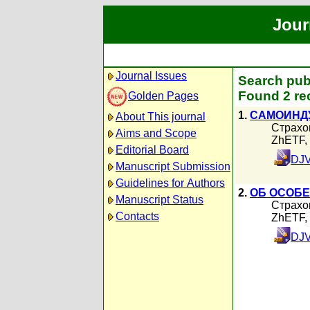
Jour
Journal Issues
Search pub
Found 2 re
Golden Pages
1.
САМОИНД
About This journal
Страхо
Aims and Scope
ZhETF,
Editorial Board
DJV
Manuscript Submission
Guidelines for Authors
2.
ОБ ОСОБЕ
Manuscript Status
Страхо
Contacts
ZhETF,
DJV