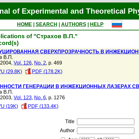
nal of Experimental and Theoretical Ph
HOME
|
SEARCH
|
AUTHORS
|
HELP
lications of "Страхов В.П."
cord(s)
УЦИРОВАННАЯ СВЕРХПРОЗРАЧНОСТЬ В ИНЖЕКЦИОН
в В.П.
 2004,
Vol. 126
,
No. 2
, p. 469
U (29.8K)
PDF (178.2K)
ННОСТИ ГЕНЕРАЦИИ В ИНЖЕКЦИОННЫХ ЛАЗЕРАХ С
в В.П.
 2003,
Vol. 123
,
No. 6
, p. 1276
U (19K)
PDF (133.4K)
Title
Author