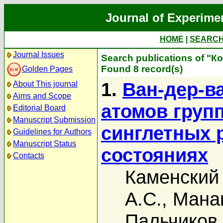
Journal of Experime
HOME
|
SEARC
Journal Issues
Search publications of "К
Found 8 record(s)
Golden Pages
1.
Ван-дер-в
About This journal
Aims and Scope
атомов гру
Editorial Board
Manuscript Submission
синглетных 
Guidelines for Authors
Manuscript Status
состояниях
Contacts
Каменский 
А.С.
,
Манак
Пальчиков 