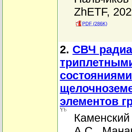
ZhETF, 20
PDF (286K)
2.
СВЧ ради
триплетными
состояниями
щелочнозем
элементов 
Каменский 
А.С.
,
Манак