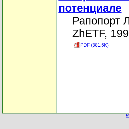
потенциале
Рапопорт Л
ZhETF, 19
PDF (381.6K)
R