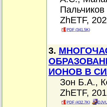
Пальчиков 
ZhETF, 20
PDF (341.5K)
3.
МНОГОЧА
ОБРАЗОВАН
ИОНОВ В С
Зон Б.А.
,
К
ZhETF, 20
PDF (432.7K)
DJVU