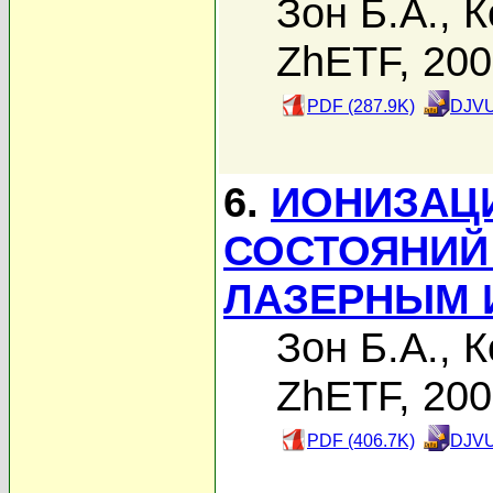
Зон Б.А.
,
К
ZhETF, 20
PDF (287.9K)
DJVU
6.
ИОНИЗАЦ
СОСТОЯНИЙ
ЛАЗЕРНЫМ 
Зон Б.А.
,
К
ZhETF, 20
PDF (406.7K)
DJVU