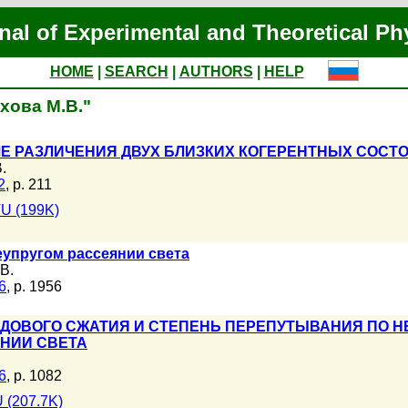
nal of Experimental and Theoretical Ph
HOME
|
SEARCH
|
AUTHORS
|
HELP
ехова М.В."
ЧЕ РАЗЛИЧЕНИЯ ДВУХ БЛИЗКИХ КОГЕРЕНТНЫХ СОСТ
.
2
, p. 211
U (199K)
упругом рассеянии света
В.
6
, p. 1956
ОДОВОГО СЖАТИЯ И СТЕПЕНЬ ПЕРЕПУТЫВАНИЯ ПО
НИИ СВЕТА
6
, p. 1082
 (207.7K)