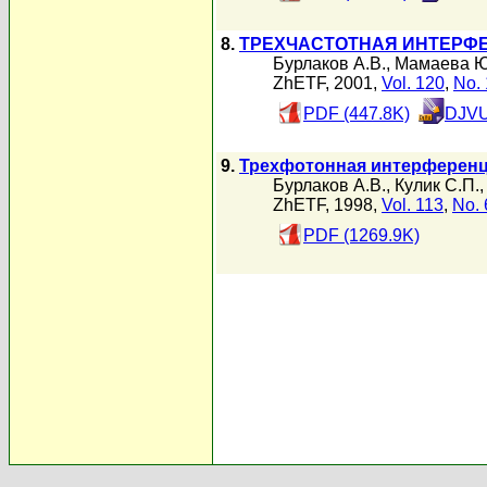
8.
ТРЕХЧАСТОТНАЯ ИНТЕРФ
Бурлаков А.В.
,
Мамаева Ю
ZhETF, 2001,
Vol. 120
,
No. 
PDF (447.8K)
DJVU
9.
Трехфотонная интерференц
Бурлаков А.В.
,
Кулик С.П.
ZhETF, 1998,
Vol. 113
,
No. 
PDF (1269.9K)