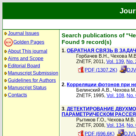
Jour
Journal Issues
Search publications of "Ч
Found 9 record(s)
Golden Pages
1.
ОБРАТНАЯ СВЯЗЬ В ЗАДА
About This journal
Горбачев В.Н.
,
Чехова М.В
Aims and Scope
ZhETF, 2011,
Vol. 139
,
No. 
Editorial Board
PDF (1307.2K)
DJV
Manuscript Submission
Guidelines for Authors
2.
Корреляции фотонов при не
Manuscript Status
Белинский А.В.
,
Чехова М.
Contacts
ZhETF, 1995,
Vol. 108
,
No. 
3.
ДЕТЕКТИРОВАНИЕ ДВУХМ
ПАРАМЕТРИЧЕСКОМ РАССЕЯ
Рытиков Г.О.
,
Чехова М.В.
ZhETF, 2008,
Vol. 134
,
No. 
PDF (696.6K)
DJVU