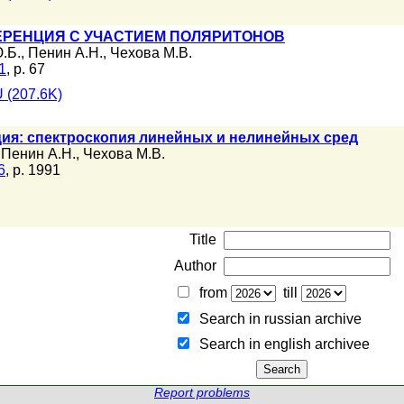
ЕРЕНЦИЯ С УЧАСТИЕМ ПОЛЯРИТОНОВ
.Б.
,
Пенин А.Н.
,
Чехова М.В.
1
, p. 67
 (207.6K)
ия: спектроскопия линейных и нелинейных сред
,
Пенин А.Н.
,
Чехова М.В.
6
, p. 1991
Title
Author
from
till
Search in russian archive
Search in english archiveе
Report problems