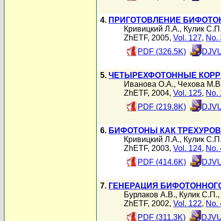
4.
ПРИГОТОВЛЕНИЕ БИФОТО
Кривицкий Л.А.
,
Кулик С.П
ZhETF, 2005,
Vol. 127
,
No. 
PDF (326.5K)
DJVU
5.
ЧЕТЫРЕХФОТОННЫЕ КОРР
Иванова О.А.
,
Чехова М.В
ZhETF, 2004,
Vol. 125
,
No. 
PDF (219.8K)
DJVU
6.
БИФОТОНЫ КАК ТРЕХУРОВ
Кривицкий Л.А.
,
Кулик С.П
ZhETF, 2003,
Vol. 124
,
No. 
PDF (414.6K)
DJVU
7.
ГЕНЕРАЦИЯ БИФОТОННОГ
Бурлаков А.В.
,
Кулик С.П.
ZhETF, 2002,
Vol. 122
,
No. 
PDF (311.3K)
DJVU