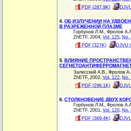
PDF (287.9K)
DJVU
4.
ОБ ИЗЛУЧЕНИИ НА УДВОЕ
В РАЗРЕЖЕННОЙ ПЛАЗМЕ
Горбунов Л.М.
,
Фролов А.А
ZhETF, 2004,
Vol. 125
,
No. 
PDF (327K)
DJVU (
5.
ВЛИЯНИЕ ПРОСТРАНСТВЕ
СЕГНЕТОАНТИФЕРРОМАГНЕТ
Залесский А.В.
,
Фролов А.
ZhETF, 2002,
Vol. 122
,
No. 
PDF (296.1K)
DJVU
6.
СТОЛКНОВЕНИЕ ДВУХ КОР
Горбунов Л.М.
,
Фролов А.А
ZhETF, 2001,
Vol. 120
,
No. 
PDF (369.4K)
DJVU