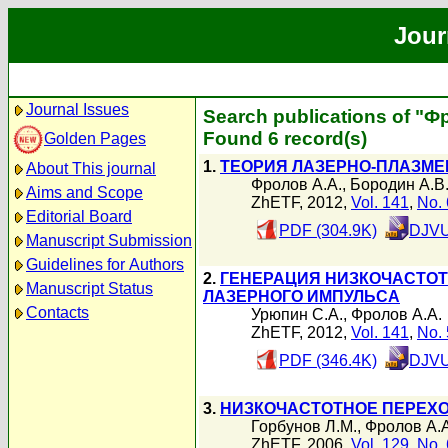
Jour
Journal Issues
Search publications of "Ф
Found 6 record(s)
Golden Pages
1.
ТЕОРИЯ ЛАЗЕРНО-ПЛАЗМЕ
About This journal
Фролов А.А.
,
Бородин А.В
Aims and Scope
ZhETF, 2012,
Vol. 141
,
No. 
Editorial Board
PDF (304.9K)
DJVU
Manuscript Submission
Guidelines for Authors
2.
ГЕНЕРАЦИЯ НИЗКОЧАСТОТ
Manuscript Status
ЛАЗЕРНОГО ИМПУЛЬСА
Contacts
Урюпин С.А.
,
Фролов А.А.
ZhETF, 2012,
Vol. 141
,
No. 
PDF (346.4K)
DJVU
3.
НИЗКОЧАСТОТНОЕ ПЕРЕХО
Горбунов Л.М.
,
Фролов А.А
ZhETF, 2006,
Vol. 129
,
No. 