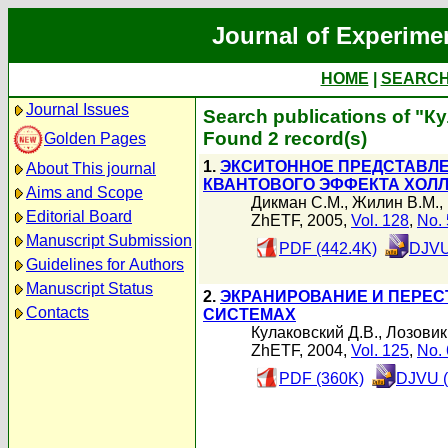
Journal of Experime
HOME
|
SEARC
Journal Issues
Search publications of "К
Found 2 record(s)
Golden Pages
1.
ЭКСИТОННОЕ ПРЕДСТАВЛЕ
About This journal
КВАНТОВОГО ЭФФЕКТА ХОЛ
Aims and Scope
Дикман С.М.
,
Жилин В.М.
,
Editorial Board
ZhETF, 2005,
Vol. 128
,
No. 
Manuscript Submission
PDF (442.4K)
DJVU
Guidelines for Authors
Manuscript Status
2.
ЭКРАНИРОВАНИЕ И ПЕРЕС
Contacts
СИСТЕМАХ
Кулаковский Д.В.
,
Лозовик
ZhETF, 2004,
Vol. 125
,
No. 
PDF (360K)
DJVU (