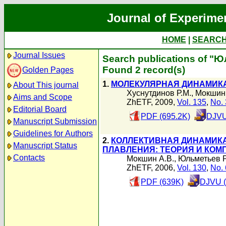
Journal of Experime
HOME
|
SEARC
Journal Issues
Search publications of "
Found 2 record(s)
Golden Pages
1.
МОЛЕКУЛЯРНАЯ ДИНАМИКА
About This journal
Хуснутдинов Р.М.
,
Мокшин 
Aims and Scope
ZhETF, 2009,
Vol. 135
,
No. 
Editorial Board
PDF (695.2K)
DJVU
Manuscript Submission
Guidelines for Authors
2.
КОЛЛЕКТИВНАЯ ДИНАМИК
Manuscript Status
ПЛАВЛЕНИЯ: ТЕОРИЯ И КО
Contacts
Мокшин А.В.
,
Юльметьев Р
ZhETF, 2006,
Vol. 130
,
No. 
PDF (639K)
DJVU (