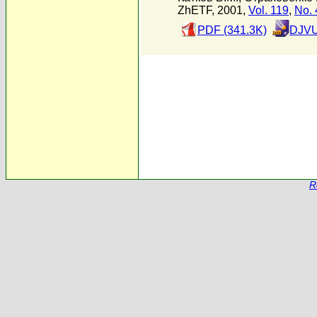
ZhETF, 2001,
Vol. 119
,
No. 
PDF (341.3K)
DJVU
R