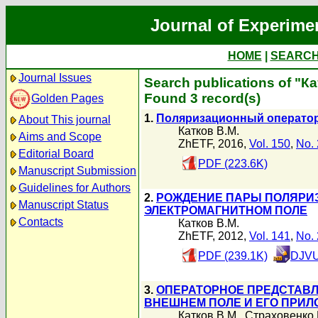
Journal of Experime
HOME
|
SEARC
Journal Issues
Search publications of "К
Found 3 record(s)
Golden Pages
1.
Поляризационный оператор
About This journal
Катков В.М.
Aims and Scope
ZhETF, 2016,
Vol. 150
,
No. 
Editorial Board
PDF (223.6K)
Manuscript Submission
Guidelines for Authors
2.
РОЖДЕНИЕ ПАРЫ ПОЛЯРИ
Manuscript Status
ЭЛЕКТРОМАГНИТНОМ ПОЛЕ
Contacts
Катков В.М.
ZhETF, 2012,
Vol. 141
,
No. 
PDF (239.1K)
DJVU
3.
ОПЕРАТОРНОЕ ПРЕДСТАВ
ВНЕШНЕМ ПОЛЕ И ЕГО ПРИ
Катков В.М.
,
Страховенко 