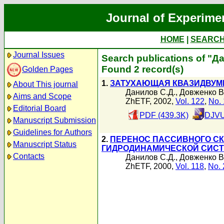
Journal of Experime
HOME
|
SEARC
Journal Issues
Search publications of "Д
Found 2 record(s)
Golden Pages
1.
ЗАТУХАЮЩАЯ КВАЗИДВУМЕ
About This journal
Данилов С.Д.
,
Довженко В
Aims and Scope
ZhETF, 2002,
Vol. 122
,
No. 
Editorial Board
PDF (439.3K)
DJVU
Manuscript Submission
Guidelines for Authors
2.
ПЕРЕНОС ПАССИВНОГО СК
Manuscript Status
ГИДРОДИНАМИЧЕСКОЙ СИС
Contacts
Данилов С.Д.
,
Довженко В
ZhETF, 2000,
Vol. 118
,
No. 