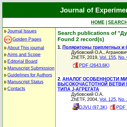
Journal of Experime
HOME
|
SEARC
Journal Issues
Search publications of "Д
Found 2 record(s)
Golden Pages
1.
Поляритоны триплетных и 
About This journal
Дубовский О.А.
,
Агранович
Aims and Scope
ZhETF, 2019,
Vol. 155
,
No. 
Editorial Board
PDF (2643.6K)
Manuscript Submission
Guidelines for Authors
2.
АНАЛОГ ОСОБЕННОСТИ М
Manuscript Status
ВЫСОКОЧАСТОТНОЙ ВЕТВИ 
Contacts
ТИПА J-АГРЕГАТА
Дубовский О.А.
ZhETF, 2004,
Vol. 125
,
No. 
DJVU (97.3K)
PDF 