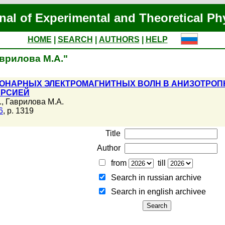
nal of Experimental and Theoretical Ph
HOME
|
SEARCH
|
AUTHORS
|
HELP
аврилова М.А."
ИОНАРНЫХ ЭЛЕКТРОМАГНИТНЫХ ВОЛН В АНИЗОТРО
ЕРСИЕЙ
.
,
Гаврилова М.А.
6
, p. 1319
Title
Author
from
till
Search in russian archive
Search in english archiveе