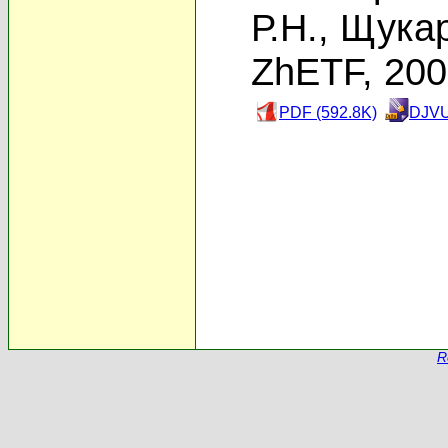
Р.Н.
,
Щукар
ZhETF, 20
PDF (592.8K)
DJVU
R