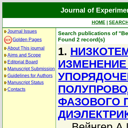
Journal of Experime
HOME
|
SEARC
Journal Issues
Search publications of "В
Found 2 record(s)
Golden Pages
1.
НИЗКОТЕ
About This journal
Aims and Scope
ИЗМЕНЕНИЕ
Editorial Board
Manuscript Submission
УПОРЯДОЧЕ
Guidelines for Authors
Manuscript Status
ПОЛУПРОВОД
Contacts
ФАЗОВОГО 
ДИЭЛЕКТРИ
Вейнгер А.