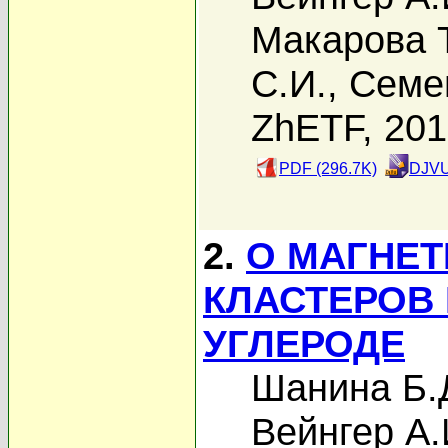
Макарова Т
С.И.
,
Семе
ZhETF, 20
PDF (296.7K)
DJVU
2.
О МАГНЕ
КЛАСТЕРОВ
УГЛЕРОДЕ
Шанина Б.
Вейнгер А.