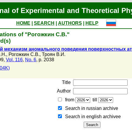
nal of Experimental and Theoretical Ph
HOME
|
SEARCH
|
AUTHORS
|
HELP
ations of "Рогожкин С.В."
d(s)
й механизм аномального поведения поверхностных а
.Н.
,
Рогожкин С.В.
,
Троян В.И.
99,
Vol. 116
,
No. 6
, p. 2038
04K)
Title
Author
from
till
Search in russian archive
Search in english archiveе