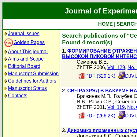
Journal of Experime
HOME
|
SEARC
Journal Issues
Search publications of "С
Found 4 record(s)
Golden Pages
1.
ФОРМИРОВАНИЕ ОТРАЖЕН
About This journal
ВЫСОКОЙ ПИКОВОЙ ИНТЕНС
Aims and Scope
Семенов В.Е.
Editorial Board
ZhETF, 2006,
Vol. 129
,
No. 
Manuscript Submission
PDF (329.1K)
DJVU
Guidelines for Authors
Manuscript Status
2.
СВЧ РАЗРЯД В ВАКУУМЕ Н
Contacts
Брижинев М.П.
,
Голубев С
И.В.
,
Разин С.В.
,
Семенов 
ZhETF, 2001,
Vol. 119
,
No. 
PDF (266.2K)
DJVU
3.
Динамика плазменных сгус
Дорожкина Д.С.
,
Семенов 