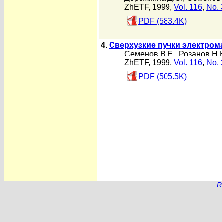
ZhETF, 1999,
Vol. 116
,
No. 
PDF (583.4K)
4.
Сверхузкие пучки электром
Семенов В.Е.
,
Розанов Н.
ZhETF, 1999,
Vol. 116
,
No. 
PDF (505.5K)
R